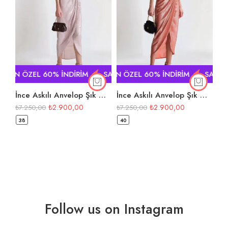
% İNDİRİM
N ÖZEL 60% İNDİRİM
SADECE BUGÜN ÖZEL 60% İNDİRİM
SADECE BUGÜN ÖZEL 60% İNDİRİM
SADECE B
İnce Askılı Anvelop Şık Midi Elbise
İnce Askılı Anvelop Şık Midi Elbise
₺
2.900,00
₺
2.900,00
₺
7.250,00
₺
7.250,00
38
40
Follow us on Instagram