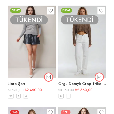
FIRSAT
FIRSAT
TÜKENDİ
TÜKENDİ
Liora Şort
Örgü Detaylı Crop Triko Kazak
₺
2.460,00
₺
2.360,00
₺
3.260,00
₺
3.360,00
XS
S
M
M
L
FLAŞ
ÖZEL