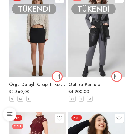
TÜKENDİ
TÜKENDİ
Örgü Detaylı Crop Triko Kazak
Ophira Pantolon
₺
2.360,00
₺
4.900,00
S
M
L
XS
S
M
YENİ
HOT
ÖZEL