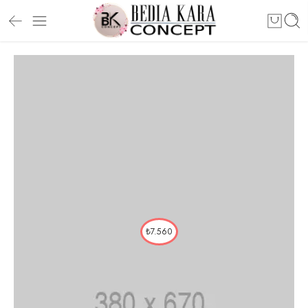
₺
7.560