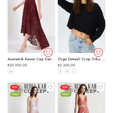
Asimetrik Kesim Cep Detaylı Dantel Abiye
Örgü Detaylı Crop Triko Kazak
₺
20.000,00
₺
2.360,00
38
S
M
L
YENİ
YENİ
FIRSAT
FIRSAT