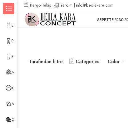
Kargo Takip
Yardım | info@bediakara.com
Kategorilere Gözat
SEPETTE %30-%
ELBİSE
PANTOLON
ETEK
Tarafından filtre:
Categories
Color
MONT & YELEK
KAZAK & HIRKA
AYAKKABI
ÇANTA