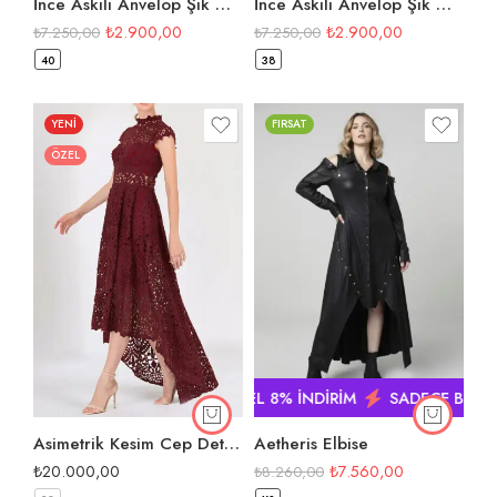
İnce Askılı Anvelop Şık Midi Elbise
İnce Askılı Anvelop Şık Midi Elbise
₺
2.900,00
₺
2.900,00
₺
7.250,00
₺
7.250,00
40
38
YENİ
FIRSAT
ÖZEL
NDİRİM
SADECE BUGÜN ÖZEL 8% İNDİRİM
SADECE BUGÜN 
Asimetrik Kesim Cep Detaylı Dantel Abiye
Aetheris Elbise
₺
20.000,00
₺
7.560,00
₺
8.260,00