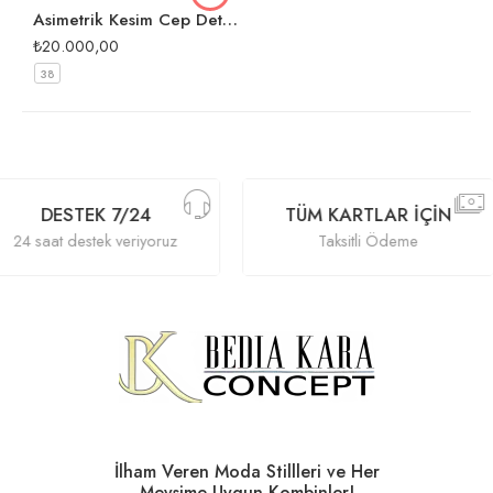
Asimetrik Kesim Cep Detaylı Dantel Abiye
₺
20.000,00
38
DESTEK 7/24
TÜM KARTLAR İÇIN
24 saat destek veriyoruz
Taksitli Ödeme
İlham Veren Moda Stillleri ve Her
Mevsime Uygun Kombinler!