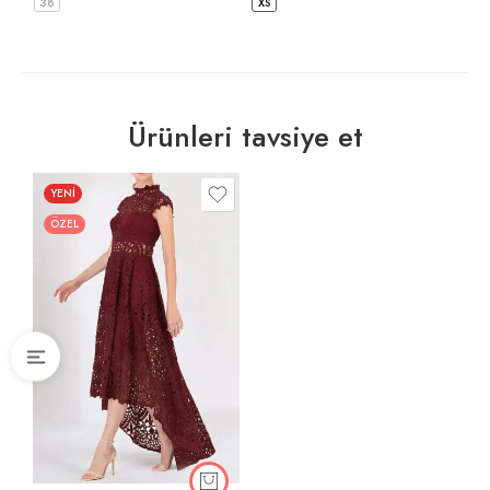
38
XS
Ürünleri tavsiye et
YENİ
ÖZEL