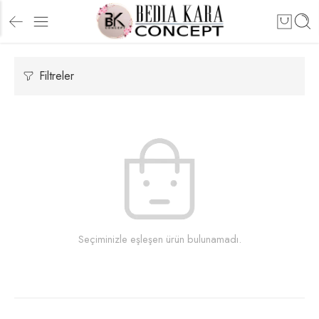
Filtreler
Seçiminizle eşleşen ürün bulunamadı.