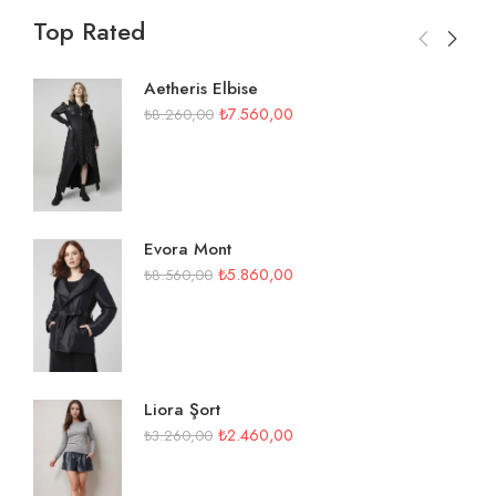
Top Rated
Aetheris Elbise
₺
7.560,00
₺
8.260,00
Evora Mont
₺
5.860,00
₺
8.560,00
Liora Şort
₺
2.460,00
₺
3.260,00