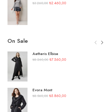
₺
2.460,00
₺
3.260,00
On Sale
Aetheris Elbise
₺
7.560,00
₺
8.260,00
Evora Mont
₺
5.860,00
₺
8.560,00