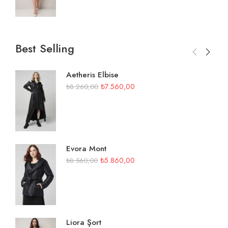
Best Selling
Aetheris Elbise
₺
7.560,00
₺
8.260,00
Evora Mont
₺
5.860,00
₺
8.560,00
Liora Şort