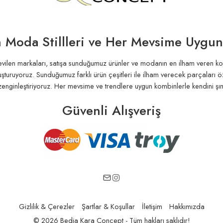
 Moda Stillleri ve Her Mevsime Uygu
ilen markaları, satışa sunduğumuz ürünler ve modanın en ilham veren koleks
luşturuyoruz. Sunduğumuz farklı ürün çeşitleri ile ilham verecek parçaları ö
enginleştiriyoruz. Her mevsime ve trendlere uygun kombinlerle kendini şım
Güvenli Alışveriş
Gizlilik & Çerezler
Şartlar & Koşullar
İletişim
Hakkımızda
© 2026 Bedia Kara Concept - Tüm hakları saklıdır!