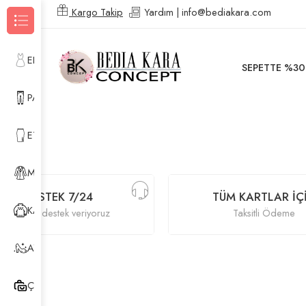
Kargo Takip
Yardım | info@bediakara.com
Kategorilere Gözat
ELBİSE
SEPETTE %30
PANTOLON
ETEK
MONT & YELEK
DESTEK 7/24
TÜM KARTLAR İÇIN
KAZAK & HIRKA
24 saat destek veriyoruz
Taksitli Ödeme
AYAKKABI
ÇANTA