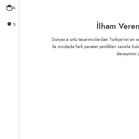
AKSESUARLAR
İlham Veren
TÜM ÜRÜNLER
Dünyaca ünlü tasarımcılardan Türkiye’nin en sev
ile modada fark yaratan yenilikleri seninle bu
deneyimini z