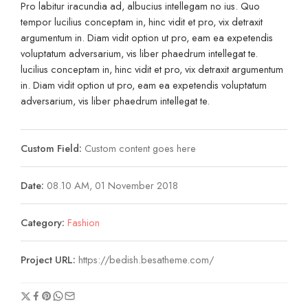
Pro labitur iracundia ad, albucius intellegam no ius. Quo
tempor lucilius conceptam in, hinc vidit et pro, vix detraxit
argumentum in. Diam vidit option ut pro, eam ea expetendis
voluptatum adversarium, vis liber phaedrum intellegat te.
lucilius conceptam in, hinc vidit et pro, vix detraxit argumentum
in. Diam vidit option ut pro, eam ea expetendis voluptatum
adversarium, vis liber phaedrum intellegat te.
Custom Field:
Custom content goes here
Date:
08.10 AM, 01 November 2018
Category:
Fashion
Project URL:
https://bedish.besatheme.com/