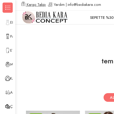
Kargo Takip
Yardım | info@bediakara.com
Kategorilere Gözat
SEPETTE %30
ELBİSE
PANTOLON
ETEK
tem
MONT & YELEK
KAZAK & HIRKA
AYAKKABI
A
ÇANTA