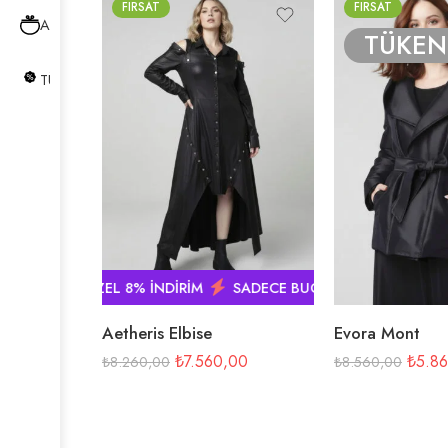
FIRSAT
FIRSAT
AKSESUARLAR
TÜKEN
TÜM ÜRÜNLER
BUGÜN ÖZEL 8% İNDİRİM
SADECE BUGÜN ÖZEL 8% İNDİRİM
Aetheris Elbise
Evora Mont
₺
7.560,00
₺
5.8
₺
8.260,00
₺
8.560,00