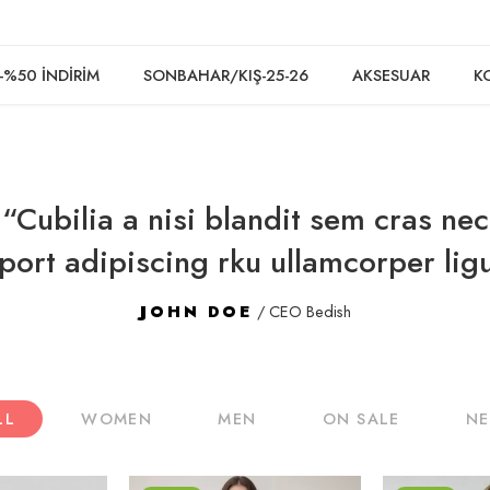
-%50 İNDİRİM
SONBAHAR/KIŞ-25-26
AKSESUAR
K
“Cubilia a nisi blandit sem cras nec
port adipiscing rku ullamcorper ligu
JOHN DOE
/ CEO Bedish
LL
WOMEN
MEN
ON SALE
N