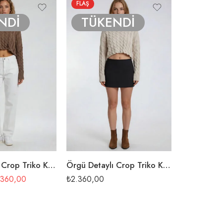
FLAŞ
ÖZEL
NDİ
TÜKENDİ
TÜK
 İNDİRİM
SADECE BUGÜN ÖZEL 8% İNDİRİM
SADECE BUG
Örgü Detaylı Crop Triko Kazak
Örgü Detaylı Crop Triko Kazak
Ophira Pan
.360,00
₺
2.360,00
₺
4.900,00