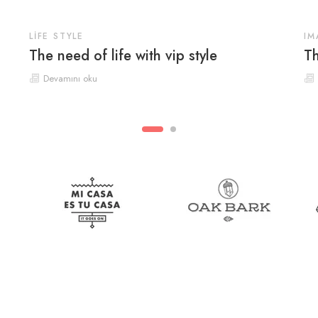
LIFE STYLE
IM
The need of life with vip style
Th
Devamını oku