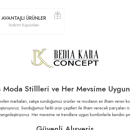
AJLI ÜRÜNLER
rim Kuponları
 Moda Stillleri ve Her Mevsime Uygu
ilen markaları, satışa sunduğumuz ürünler ve modanın en ilham veren koleks
luşturuyoruz. Sunduğumuz farklı ürün çeşitleri ile ilham verecek parçaları ö
enginleştiriyoruz. Her mevsime ve trendlere uygun kombinlerle kendini şım
Güvenli Alışveriş