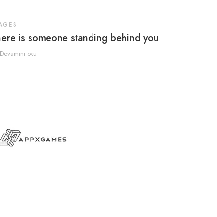
AGES
MUSICS
ere is someone standing behind you
Everythi
Devamını oku
Devamını 