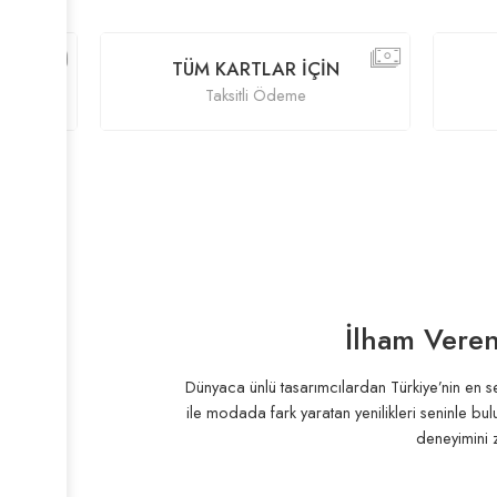
TÜM KARTLAR İÇIN
AVANT
Taksitli Ödeme
İndi
İlham Veren
Dünyaca ünlü tasarımcılardan Türkiye’nin en sev
ile modada fark yaratan yenilikleri seninle bu
deneyimini z