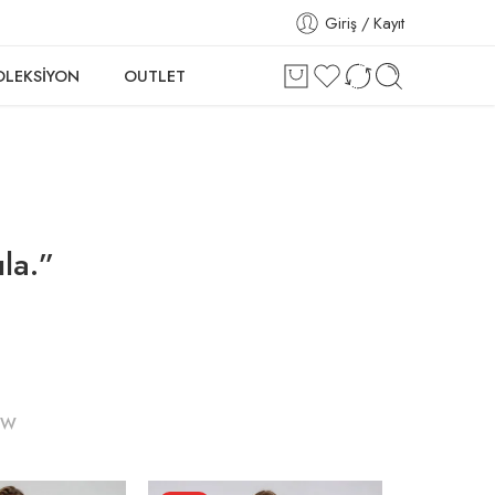
Giriş / Kayıt
OLEKSİYON
OUTLET
la.”
EW