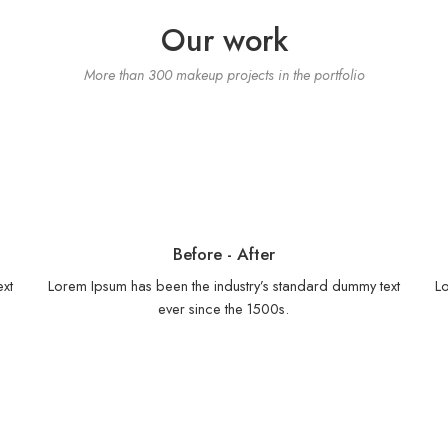
Our work
More than 300 makeup projects in the portfolio
Before - After
ext
Lorem Ipsum has been the industry’s standard dummy text
Lo
ever since the 1500s.