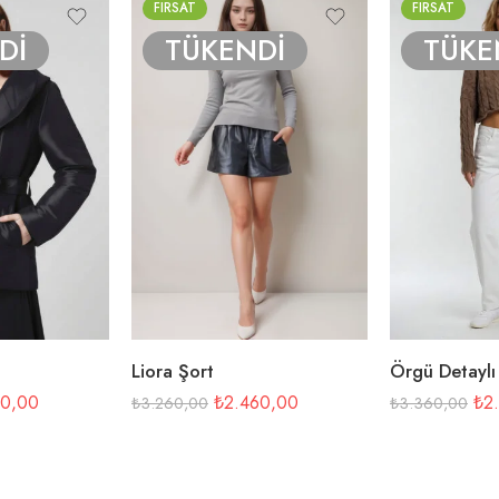
FIRSAT
FIRSAT
Dİ
TÜKENDİ
TÜKE
SADECE BUGÜN ÖZEL 8% İNDİRİM
SADECE BUGÜN ÖZEL 8%
Liora Şort
60,00
₺
2.460,00
₺
2
₺
3.260,00
₺
3.360,00