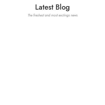
Latest Blog
The freshest and most exctings news