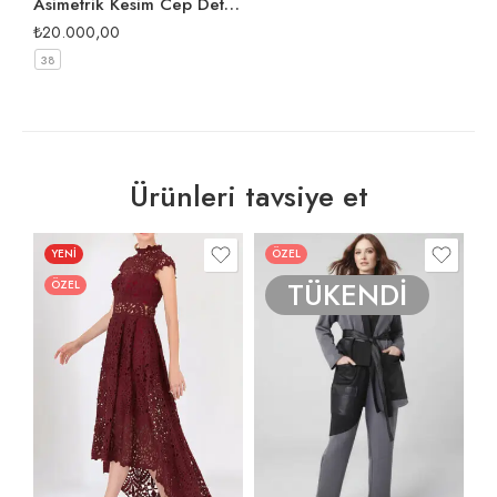
Asimetrik Kesim Cep Detaylı Dantel Abiye
₺
20.000,00
38
Ürünleri tavsiye et
YENİ
ÖZEL
TÜKENDİ
ÖZEL