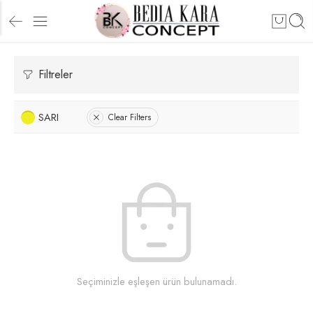
Filtreler
SARI
Clear Filters
Seçiminizle eşleşen ürün bulunamadı.