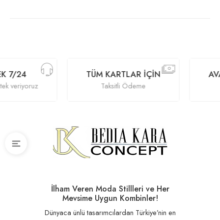
K 7/24
TÜM KARTLAR İÇIN
AV
tek veriyoruz
Taksitli Ödeme
İlham Veren Moda Stillleri ve Her
Mevsime Uygun Kombinler!
Dünyaca ünlü tasarımcılardan Türkiye’nin en