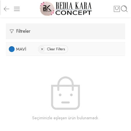
Filtreler
MAVİ
Clear Filters
Seçiminizle eşleşen ürün bulunamadı.